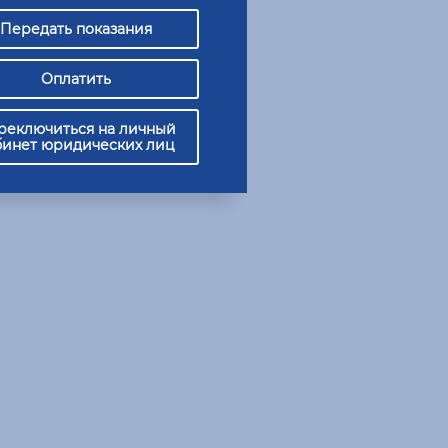
Передать показания
Оплатить
гласие на обработку
Зарегистрироваться
рсональных данных РКС
Продолжит
реключиться на личный
бинет юридических лиц