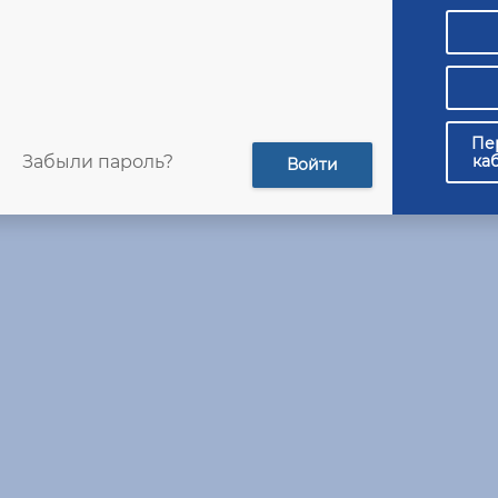
Со
пе
Пе
ка
Забыли пароль?
Войти